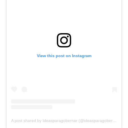
View this post on Instagram
A post shared by Ideasparagobernar (@ideasparagobernarycomunicar)